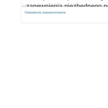
zapewnienia niezbędnego p
Ustawienia zaawansowane
(które możesz kontrolować)
obsługi dodatkowych funkcjona
naszego serwisu,
analizy tego, w jaki sposób kor
udostępniania funkcji mediów 
Kliknij „Akceptuję i prze
zgodę na przetwarzanie p
Twoich danych w powyższ
Pamiętaj, że wyrażenie zgo
zgodę możesz w każdej chwi